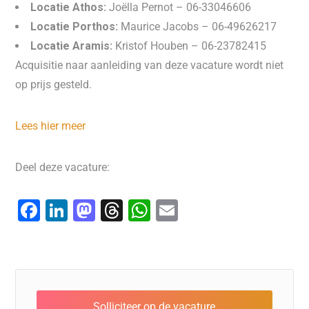
Locatie Athos:
Joëlla Pernot – 06-33046606
Locatie Porthos:
Maurice Jacobs – 06-49626217
Locatie Aramis:
Kristof Houben – 06-23782415
Acquisitie naar aanleiding van deze vacature wordt niet
op prijs gesteld.
Lees hier meer
Deel deze vacature:
F
Li
M
T
W
E
a
n
a
hr
h
m
c
k
st
e
at
ai
e
e
o
a
s
l
b
dI
d
d
A