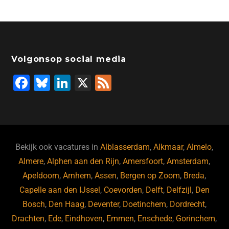
Volgonsop social media
F
Bl
Li
X
F
a
u
n
e
c
e
k
e
e
s
e
d
b
ky
dI
Bekijk ook vacatures in
Alblasserdam
,
Alkmaar
,
Almelo
,
o
n
Almere
,
Alphen aan den Rijn
,
Amersfoort
,
Amsterdam
,
Apeldoorn
,
Arnhem
,
Assen
,
Bergen op Zoom
,
Breda
,
o
Capelle aan den IJssel
,
Coevorden
,
Delft
,
Delfzijl
,
Den
k
Bosch
,
Den Haag
,
Deventer
,
Doetinchem
,
Dordrecht
,
Drachten
,
Ede
,
Eindhoven
,
Emmen
,
Enschede
,
Gorinchem
,