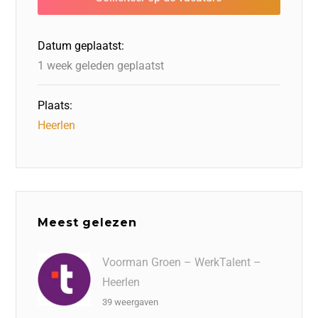
o
n
o
s
p
o
n
p
Datum geplaatst:
k
1 week geleden geplaatst
Plaats:
Heerlen
Meest gelezen
Voorman Groen – WerkTalent –
Heerlen
39 weergaven