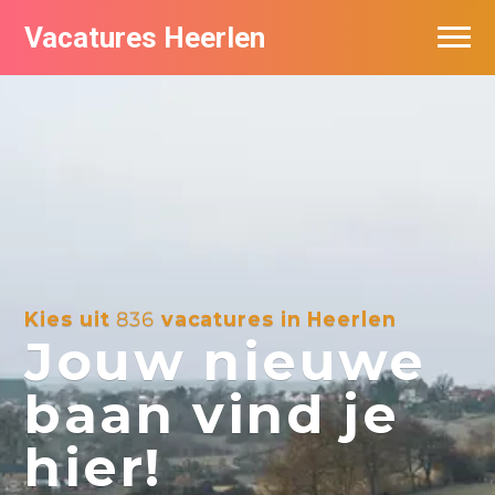
Vacatures Heerlen
Vacatures per bedrijf in Heerlen
De populairste vacatures in Heerlen
Kies uit
836
vacatures in Heerlen
Jouw nieuwe
baan vind je
hier!