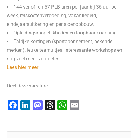
144 verlof- en 57 PLB-uren per jaar bij 36 uur per
week, reiskostenvergoeding, vakantiegeld,
eindejaarsuitkering en pensioenopbouw.
Opleidingsmogelijkheden en loopbaancoaching.
Talrijke kortingen (sportabonnement, bekende
merken), leuke teamuitjes, interessante workshops en
nog veel meer voordelen!
Lees hier meer
Deel deze vacature:
F
Li
M
T
W
E
a
n
a
hr
h
m
c
k
st
e
at
ai
e
e
o
a
s
l