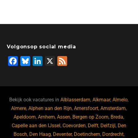
Volgonsop social media
F
Bl
Li
X
F
a
u
n
e
c
e
k
e
e
s
e
d
b
ky
dI
Bekijk ook vacatures in
Alblasserdam
,
Alkmaar
,
Almelo
,
o
n
Almere
,
Alphen aan den Rijn
,
Amersfoort
,
Amsterdam
,
Apeldoorn
,
Arnhem
,
Assen
,
Bergen op Zoom
,
Breda
,
o
Capelle aan den IJssel
,
Coevorden
,
Delft
,
Delfzijl
,
Den
k
Bosch
,
Den Haag
,
Deventer
,
Doetinchem
,
Dordrecht
,