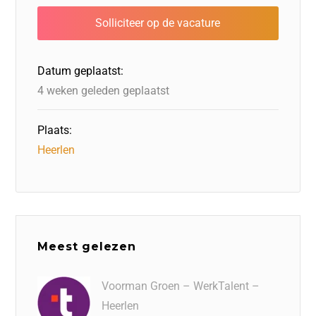
b
dI
d
d
A
o
n
o
s
p
o
n
p
Datum geplaatst:
k
4 weken geleden geplaatst
Plaats:
Heerlen
Meest gelezen
Voorman Groen – WerkTalent –
Heerlen