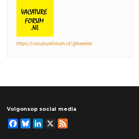
https://vacatureforum.nl/@heerlen
Volgonsop social media
F
Bl
Li
X
F
a
u
n
e