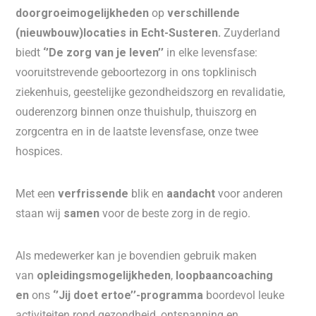
doorgroeimogelijkheden
op
verschillende
(nieuwbouw)locaties in Echt-Susteren.
Zuyderland
biedt
‘’De zorg van je leven’’
in elke levensfase:
vooruitstrevende geboortezorg in ons topklinisch
ziekenhuis, geestelijke gezondheidszorg en revalidatie,
ouderenzorg binnen onze thuishulp, thuiszorg en
zorgcentra en in de laatste levensfase, onze twee
hospices.
Met een
verfrissende
blik en
aandacht
voor anderen
staan wij
samen
voor de beste zorg in de regio.
Als medewerker kan je bovendien gebruik maken
van
opleidingsmogelijkheden
,
loopbaancoaching
en
ons
‘’Jij doet ertoe’’-programma
boordevol leuke
activiteiten rond gezondheid, ontspanning en