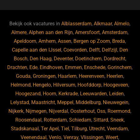
c
e
k
e
e
s
e
d
b
ky
dI
Bekijk ook vacatures in
Alblasserdam
,
Alkmaar
,
Almelo
,
o
n
Almere
,
Alphen aan den Rijn
,
Amersfoort
,
Amsterdam
,
Apeldoorn
,
Arnhem
,
Assen
,
Bergen op Zoom
,
Breda
,
o
Capelle aan den IJssel
,
Coevorden
,
Delft
,
Delfzijl
,
Den
k
Bosch
,
Den Haag
,
Deventer
,
Doetinchem
,
Dordrecht
,
Drachten
,
Ede
,
Eindhoven
,
Emmen
,
Enschede
,
Gorinchem
,
Gouda
,
Groningen
,
Haarlem
,
Heerenveen
,
Heerlen
,
Helmond
,
Hengelo
,
Hilversum
,
Hoofddorp
,
Hoogeveen
,
Hoogezand
,
Hoorn
,
Kerkrade
,
Leeuwarden
,
Leiden
,
Lelystad
,
Maastricht
,
Meppel
,
Middelburg
,
Nieuwegein
,
Nijkerk
,
Nijmegen
,
Nijverdal
,
Oosterhout
,
Oss
,
Roermond
,
Roosendaal
,
Rotterdam
,
Schiedam
,
Sittard
,
Sneek
,
Stadskanaal
,
Ter Apel
,
Tiel
,
Tilburg
,
Utrecht
,
Veendam
,
Veenendaal
,
Venlo
,
Venray
,
Vlissingen
,
Weert
,