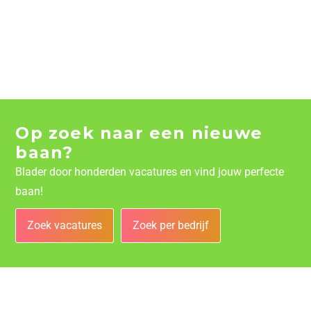
Op zoek naar een nieuwe
baan?
Blader door honderden vacatures en vind jouw perfecte
baan!
Zoek vacatures
Zoek per bedrijf