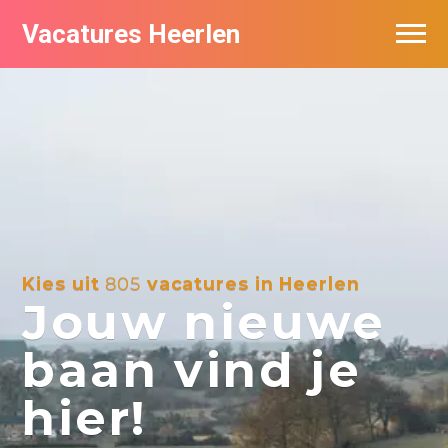
Vacatures Heerlen
Vacatures per bedrijf in Heerlen
De populairste vacatures in Heerlen
Kies uit
805
vacatures in Heerlen
Jouw nieuwe
baan vind je
hier!