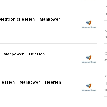
I
5
 MedtronicHeerlen – Manpower –
K
5
C
 – Manpower – Heerlen
4
E
Heerlen – Manpower – Heerlen
H
3