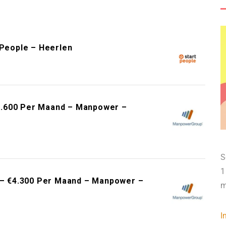
 People – Heerlen
4.600 Per Maand – Manpower –
S
1
5 – €4.300 Per Maand – Manpower –
m
I