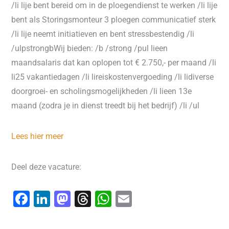
/li lije bent bereid om in de ploegendienst te werken /li lije
bent als Storingsmonteur 3 ploegen communicatief sterk
/li lije neemt initiatieven en bent stressbestendig /li
/ulpstrongbWij bieden: /b /strong /pul lieen
maandsalaris dat kan oplopen tot € 2.750,- per maand /li
li25 vakantiedagen /li lireiskostenvergoeding /li lidiverse
doorgroei- en scholingsmogelijkheden /li lieen 13e
maand (zodra je in dienst treedt bij het bedrijf) /li /ul
Lees hier meer
Deel deze vacature:
F
Li
M
T
W
E
a
n
a
hr
h
m