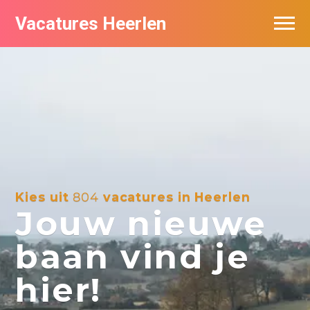
Vacatures Heerlen
Vacatures per bedrijf in Heerlen
De populairste vacatures in Heerlen
Kies uit
804
vacatures in Heerlen
Jouw nieuwe
baan vind je
hier!