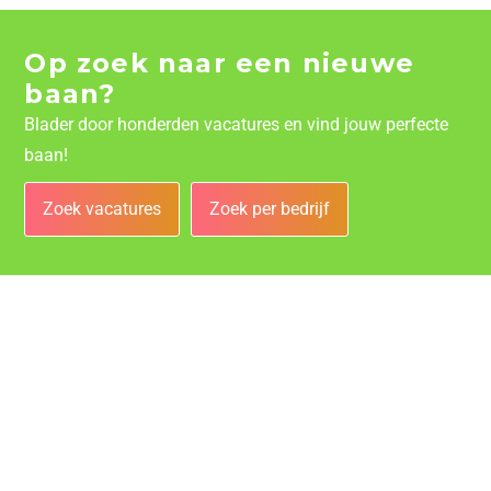
Op zoek naar een nieuwe
baan?
Blader door honderden vacatures en vind jouw perfecte
baan!
Zoek vacatures
Zoek per bedrijf