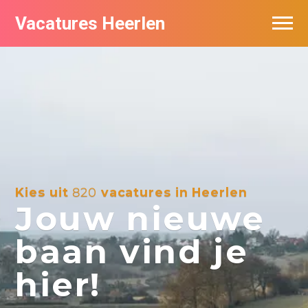
Vacatures Heerlen
Vacatures per bedrijf in Heerlen
De populairste vacatures in Heerlen
Kies uit
820
vacatures in Heerlen
Jouw nieuwe
baan vind je
hier!