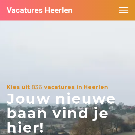
Vacatures Heerlen
Vacatures per bedrijf in Heerlen
De populairste vacatures in Heerlen
Kies uit
836
vacatures in Heerlen
Jouw nieuwe
baan vind je
hier!