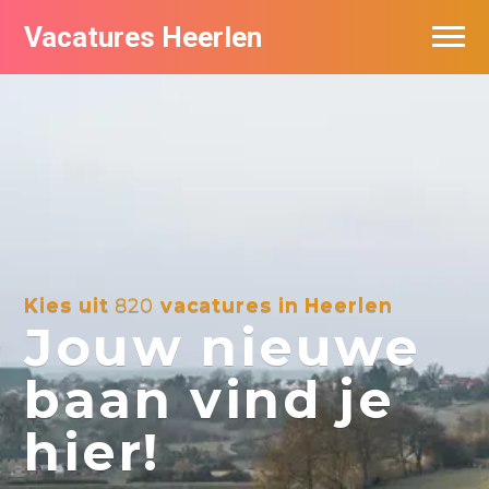
Vacatures Heerlen
Vacatures per bedrijf in Heerlen
De populairste vacatures in Heerlen
Kies uit
820
vacatures in Heerlen
Jouw nieuwe
baan vind je
hier!