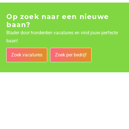
Op zoek naar een nieuwe
baan?
Blader door honderden vacatures en vind jouw perfecte
baan!
Zoek vacatures
Zoek per bedrijf