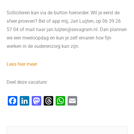
Solliciteren kan via de button hieronder. Wil je eerst de
sfeer proeven? Bel of app mij, Jari Luijten, op 06 39 26
57 04 of mail naar jari.luijten@sevagram.nl. Dan plannen
we een meeloopdag en kun je zelf ervaren hoe fijn
werken in de ouderenzorg kan zijn.
Lees hier meer
Deel deze vacature:
F
Li
M
T
W
E
a
n
a
hr
h
m
c
k
st
e
at
ai
e
e
o
a
s
l