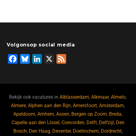
Volgonsop social media
F
Bl
Li
X
F
a
u
n
e
c
e
k
e
e
s
e
d
b
ky
dI
Bekijk ook vacatures in
Alblasserdam
,
Alkmaar
,
Almelo
,
o
n
Almere
,
Alphen aan den Rijn
,
Amersfoort
,
Amsterdam
,
Apeldoorn
,
Arnhem
,
Assen
,
Bergen op Zoom
,
Breda
,
o
Capelle aan den IJssel
,
Coevorden
,
Delft
,
Delfzijl
,
Den
k
Bosch
,
Den Haag
,
Deventer
,
Doetinchem
,
Dordrecht
,