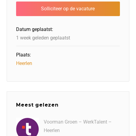
b
dI
d
d
A
o
n
o
s
p
o
n
p
Datum geplaatst:
k
1 week geleden geplaatst
Plaats:
Heerlen
Meest gelezen
Voorman Groen – WerkTalent –
Heerlen