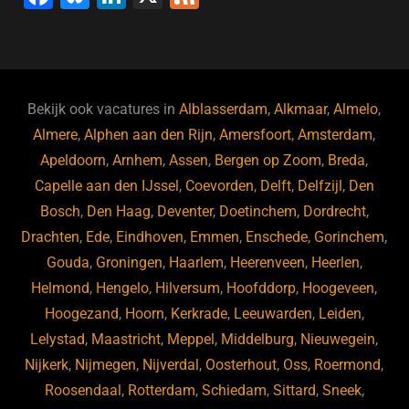
a
u
n
e
c
e
k
e
e
s
e
d
b
ky
dI
Bekijk ook vacatures in
Alblasserdam
,
Alkmaar
,
Almelo
,
o
n
Almere
,
Alphen aan den Rijn
,
Amersfoort
,
Amsterdam
,
Apeldoorn
,
Arnhem
,
Assen
,
Bergen op Zoom
,
Breda
,
o
Capelle aan den IJssel
,
Coevorden
,
Delft
,
Delfzijl
,
Den
k
Bosch
,
Den Haag
,
Deventer
,
Doetinchem
,
Dordrecht
,
Drachten
,
Ede
,
Eindhoven
,
Emmen
,
Enschede
,
Gorinchem
,
Gouda
,
Groningen
,
Haarlem
,
Heerenveen
,
Heerlen
,
Helmond
,
Hengelo
,
Hilversum
,
Hoofddorp
,
Hoogeveen
,
Hoogezand
,
Hoorn
,
Kerkrade
,
Leeuwarden
,
Leiden
,
Lelystad
,
Maastricht
,
Meppel
,
Middelburg
,
Nieuwegein
,
Nijkerk
,
Nijmegen
,
Nijverdal
,
Oosterhout
,
Oss
,
Roermond
,
Roosendaal
,
Rotterdam
,
Schiedam
,
Sittard
,
Sneek
,