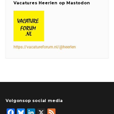
Vacatures Heerlen op Mastodon
https://vacatureforum.nl/@heerlen
Volgonsop social media
F
Bl
Li
X
F