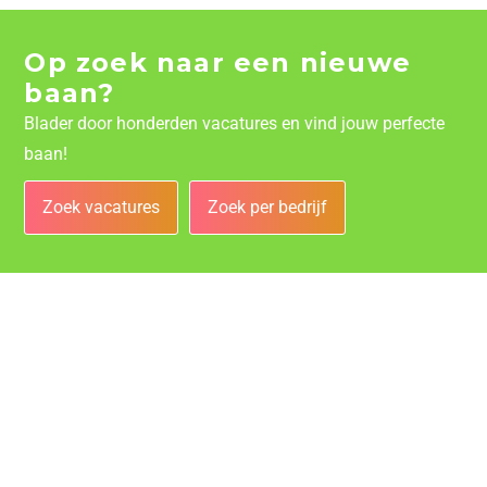
Op zoek naar een nieuwe
baan?
Blader door honderden vacatures en vind jouw perfecte
baan!
Zoek vacatures
Zoek per bedrijf