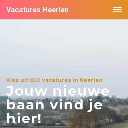
Vacatures Heerlen
Vacatures per bedrijf in Heerlen
De populairste vacatures in Heerlen
Kies uit
820
vacatures in Heerlen
Jouw nieuwe
baan vind je
hier!