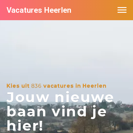
Vacatures Heerlen
Vacatures per bedrijf in Heerlen
De populairste vacatures in Heerlen
Kies uit
836
vacatures in Heerlen
Jouw nieuwe
baan vind je
hier!