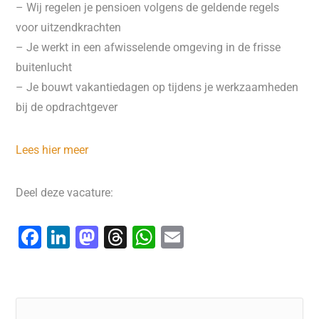
– Wij regelen je pensioen volgens de geldende regels
voor uitzendkrachten
– Je werkt in een afwisselende omgeving in de frisse
buitenlucht
– Je bouwt vakantiedagen op tijdens je werkzaamheden
bij de opdrachtgever
Lees hier meer
Deel deze vacature:
F
Li
M
T
W
E
a
n
a
hr
h
m
c
k
st
e
at
ai
e
e
o
a
s
l