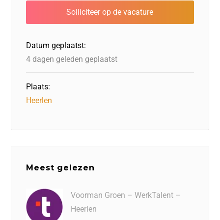
b
dI
d
d
A
o
n
o
s
p
o
n
p
Datum geplaatst:
k
4 dagen geleden geplaatst
Plaats:
Heerlen
Meest gelezen
Voorman Groen – WerkTalent –
Heerlen