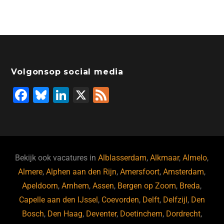
Volgonsop social media
F
Bl
Li
X
F
a
u
n
e
c
e
k
e
e
s
e
d
b
ky
dI
Bekijk ook vacatures in
Alblasserdam
,
Alkmaar
,
Almelo
,
o
n
Almere
,
Alphen aan den Rijn
,
Amersfoort
,
Amsterdam
,
Apeldoorn
,
Arnhem
,
Assen
,
Bergen op Zoom
,
Breda
,
o
Capelle aan den IJssel
,
Coevorden
,
Delft
,
Delfzijl
,
Den
k
Bosch
,
Den Haag
,
Deventer
,
Doetinchem
,
Dordrecht
,