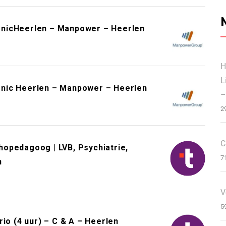
onicHeerlen – Manpower – Heerlen
H
L
nic Heerlen – Manpower – Heerlen
–
2
C
opedagoog | LVB, Psychiatrie,
7
n
V
5
 (4 uur) – C & A – Heerlen