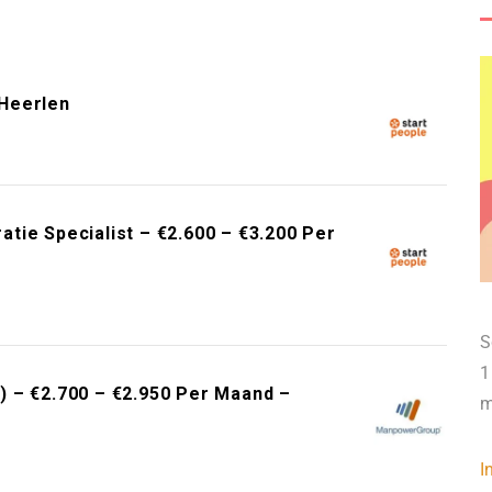
Heerlen
tie Specialist – €2.600 – €3.200 Per
S
1
 – €2.700 – €2.950 Per Maand –
m
I