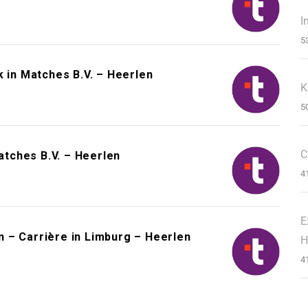
I
5
k in Matches B.V. – Heerlen
K
5
C
tches B.V. – Heerlen
4
E
 – Carrière in Limburg – Heerlen
H
4