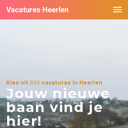
Vacatures Heerlen
Vacatures per bedrijf in Heerlen
De populairste vacatures in Heerlen
Kies uit
836
vacatures in Heerlen
Jouw nieuwe
baan vind je
hier!