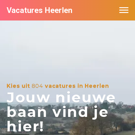
Vacatures Heerlen
Vacatures per bedrijf in Heerlen
De populairste vacatures in Heerlen
Kies uit
804
vacatures in Heerlen
Jouw nieuwe
baan vind je
hier!