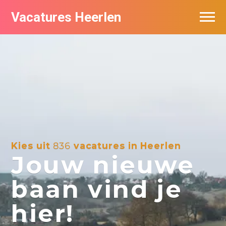
Vacatures Heerlen
Vacatures per bedrijf in Heerlen
De populairste vacatures in Heerlen
Kies uit
836
vacatures in Heerlen
Jouw nieuwe
baan vind je
hier!