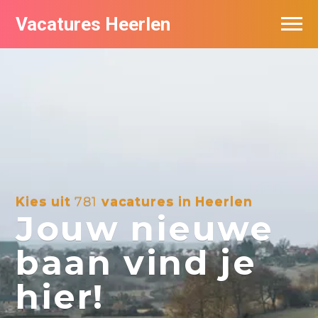
Vacatures Heerlen
Vacatures per bedrijf in Heerlen
De populairste vacatures in Heerlen
Kies uit
781
vacatures in Heerlen
Jouw nieuwe
baan vind je
hier!