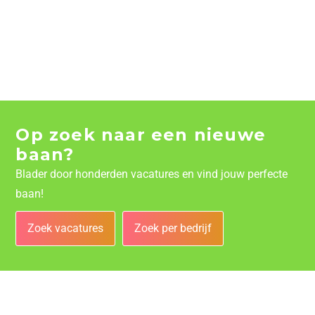
Op zoek naar een nieuwe
baan?
Blader door honderden vacatures en vind jouw perfecte
baan!
Zoek vacatures
Zoek per bedrijf