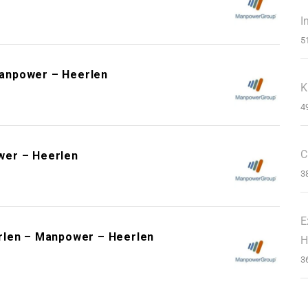
I
5
anpower – Heerlen
K
4
C
wer – Heerlen
3
E
rlen – Manpower – Heerlen
H
3