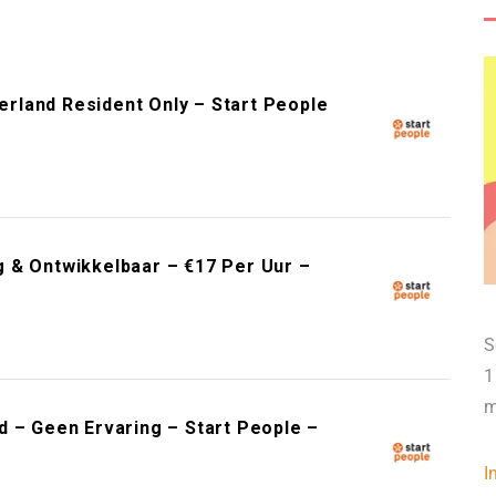
rland Resident Only – Start People
 & Ontwikkelbaar – €17 Per Uur –
S
1
m
d – Geen Ervaring – Start People –
I