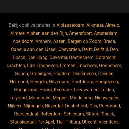
c
e
k
e
e
s
e
d
b
ky
dI
Bekijk ook vacatures in
Alblasserdam
,
Alkmaar
,
Almelo
,
o
n
Almere
,
Alphen aan den Rijn
,
Amersfoort
,
Amsterdam
,
Apeldoorn
,
Arnhem
,
Assen
,
Bergen op Zoom
,
Breda
,
o
Capelle aan den IJssel
,
Coevorden
,
Delft
,
Delfzijl
,
Den
k
Bosch
,
Den Haag
,
Deventer
,
Doetinchem
,
Dordrecht
,
Drachten
,
Ede
,
Eindhoven
,
Emmen
,
Enschede
,
Gorinchem
,
Gouda
,
Groningen
,
Haarlem
,
Heerenveen
,
Heerlen
,
Helmond
,
Hengelo
,
Hilversum
,
Hoofddorp
,
Hoogeveen
,
Hoogezand
,
Hoorn
,
Kerkrade
,
Leeuwarden
,
Leiden
,
Lelystad
,
Maastricht
,
Meppel
,
Middelburg
,
Nieuwegein
,
Nijkerk
,
Nijmegen
,
Nijverdal
,
Oosterhout
,
Oss
,
Roermond
,
Roosendaal
,
Rotterdam
,
Schiedam
,
Sittard
,
Sneek
,
Stadskanaal
,
Ter Apel
,
Tiel
,
Tilburg
,
Utrecht
,
Veendam
,