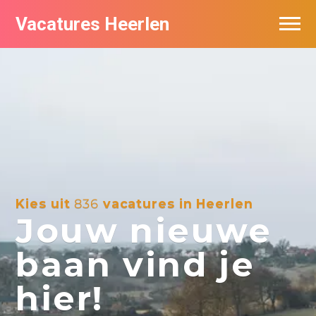
Vacatures Heerlen
Vacatures per bedrijf in Heerlen
De populairste vacatures in Heerlen
Kies uit
836
vacatures in Heerlen
Jouw nieuwe
baan vind je
hier!