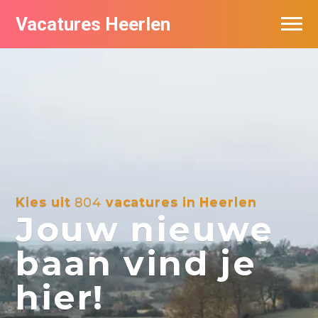
Vacatures Heerlen
Vacatures per bedrijf in Heerlen
De populairste vacatures in Heerlen
Kies uit
804
vacatures in Heerlen
Jouw nieuwe
baan vind je
hier!