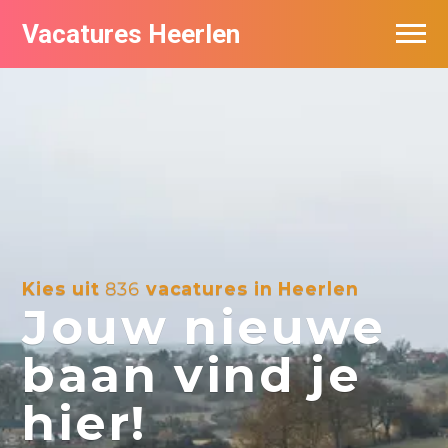
Vacatures Heerlen
Vacatures per bedrijf in Heerlen
De populairste vacatures in Heerlen
Kies uit
836
vacatures in Heerlen
Jouw nieuwe
baan vind je
hier!