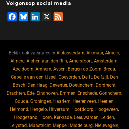
Volgonsop social media
F
Bl
Li
X
F
a
u
n
e
c
e
k
e
e
s
e
d
b
ky
dI
Bekijk ook vacatures in
Alblasserdam
,
Alkmaar
,
Almelo
,
o
n
Almere
,
Alphen aan den Rijn
,
Amersfoort
,
Amsterdam
,
Apeldoorn
,
Arnhem
,
Assen
,
Bergen op Zoom
,
Breda
,
o
Capelle aan den IJssel
,
Coevorden
,
Delft
,
Delfzijl
,
Den
k
Bosch
,
Den Haag
,
Deventer
,
Doetinchem
,
Dordrecht
,
Drachten
,
Ede
,
Eindhoven
,
Emmen
,
Enschede
,
Gorinchem
,
Gouda
,
Groningen
,
Haarlem
,
Heerenveen
,
Heerlen
,
Helmond
,
Hengelo
,
Hilversum
,
Hoofddorp
,
Hoogeveen
,
Hoogezand
,
Hoorn
,
Kerkrade
,
Leeuwarden
,
Leiden
,
Lelystad
,
Maastricht
,
Meppel
,
Middelburg
,
Nieuwegein
,