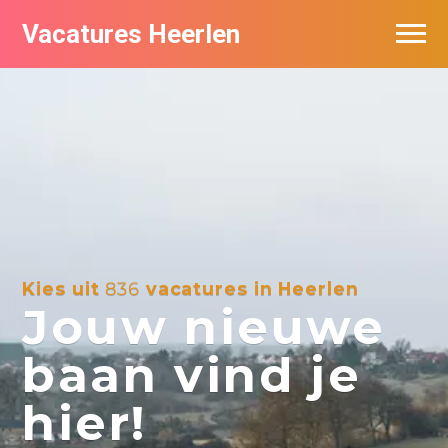
Vacatures Heerlen
Vacatures per bedrijf in Heerlen
De populairste vacatures in Heerlen
Kies uit
836
vacatures in Heerlen
Jouw nieuwe
baan vind je
hier!