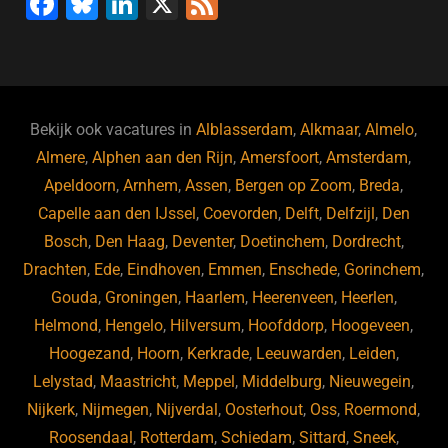
F
Bl
Li
X
F
a
u
n
e
c
e
k
e
e
s
e
d
b
ky
dI
Bekijk ook vacatures in
Alblasserdam
,
Alkmaar
,
Almelo
,
o
n
Almere
,
Alphen aan den Rijn
,
Amersfoort
,
Amsterdam
,
Apeldoorn
,
Arnhem
,
Assen
,
Bergen op Zoom
,
Breda
,
o
Capelle aan den IJssel
,
Coevorden
,
Delft
,
Delfzijl
,
Den
k
Bosch
,
Den Haag
,
Deventer
,
Doetinchem
,
Dordrecht
,
Drachten
,
Ede
,
Eindhoven
,
Emmen
,
Enschede
,
Gorinchem
,
Gouda
,
Groningen
,
Haarlem
,
Heerenveen
,
Heerlen
,
Helmond
,
Hengelo
,
Hilversum
,
Hoofddorp
,
Hoogeveen
,
Hoogezand
,
Hoorn
,
Kerkrade
,
Leeuwarden
,
Leiden
,
Lelystad
,
Maastricht
,
Meppel
,
Middelburg
,
Nieuwegein
,
Nijkerk
,
Nijmegen
,
Nijverdal
,
Oosterhout
,
Oss
,
Roermond
,
Roosendaal
,
Rotterdam
,
Schiedam
,
Sittard
,
Sneek
,