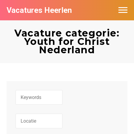
Vacatures Heerlen
Vacatures per bedrijf in Heerlen
Vacature categorie:
De populairste vacatures in Heerlen
Youth for Christ
Nederland