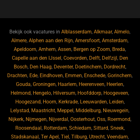
a
u
n
e
c
e
k
e
e
s
e
d
b
ky
dI
Bekijk ook vacatures in
Alblasserdam
,
Alkmaar
,
Almelo
,
o
n
Almere
,
Alphen aan den Rijn
,
Amersfoort
,
Amsterdam
,
Apeldoorn
,
Arnhem
,
Assen
,
Bergen op Zoom
,
Breda
,
o
Capelle aan den IJssel
,
Coevorden
,
Delft
,
Delfzijl
,
Den
k
Bosch
,
Den Haag
,
Deventer
,
Doetinchem
,
Dordrecht
,
Drachten
,
Ede
,
Eindhoven
,
Emmen
,
Enschede
,
Gorinchem
,
Gouda
,
Groningen
,
Haarlem
,
Heerenveen
,
Heerlen
,
Helmond
,
Hengelo
,
Hilversum
,
Hoofddorp
,
Hoogeveen
,
Hoogezand
,
Hoorn
,
Kerkrade
,
Leeuwarden
,
Leiden
,
Lelystad
,
Maastricht
,
Meppel
,
Middelburg
,
Nieuwegein
,
Nijkerk
,
Nijmegen
,
Nijverdal
,
Oosterhout
,
Oss
,
Roermond
,
Roosendaal
,
Rotterdam
,
Schiedam
,
Sittard
,
Sneek
,
Stadskanaal
,
Ter Apel
,
Tiel
,
Tilburg
,
Utrecht
,
Veendam
,