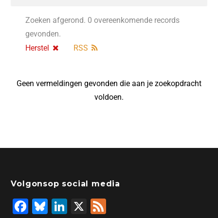
Zoeken afgerond. 0 overeenkomende records
gevonden.
Herstel
RSS
Geen vermeldingen gevonden die aan je zoekopdracht
voldoen.
Volgonsop social media
F
Bl
Li
X
F