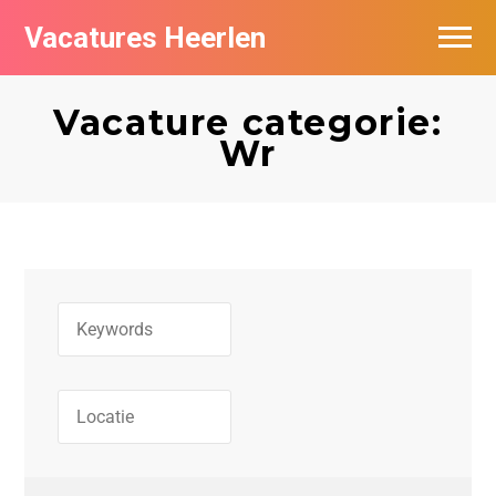
Vacatures Heerlen
Vacatures per bedrijf in Heerlen
Vacature categorie:
De populairste vacatures in Heerlen
Wr