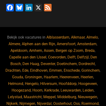
F
Bl
Li
X
F
a
u
n
e
c
e
k
e
e
s
e
d
b
ky
dI
Bekijk ook vacatures in
Alblasserdam
,
Alkmaar
,
Almelo
,
o
n
Almere
,
Alphen aan den Rijn
,
Amersfoort
,
Amsterdam
,
Apeldoorn
,
Arnhem
,
Assen
,
Bergen op Zoom
,
Breda
,
o
Capelle aan den IJssel
,
Coevorden
,
Delft
,
Delfzijl
,
Den
k
Bosch
,
Den Haag
,
Deventer
,
Doetinchem
,
Dordrecht
,
Drachten
,
Ede
,
Eindhoven
,
Emmen
,
Enschede
,
Gorinchem
,
Gouda
,
Groningen
,
Haarlem
,
Heerenveen
,
Heerlen
,
Helmond
,
Hengelo
,
Hilversum
,
Hoofddorp
,
Hoogeveen
,
Hoogezand
,
Hoorn
,
Kerkrade
,
Leeuwarden
,
Leiden
,
Lelystad
,
Maastricht
,
Meppel
,
Middelburg
,
Nieuwegein
,
Nijkerk
,
Nijmegen
,
Nijverdal
,
Oosterhout
,
Oss
,
Roermond
,