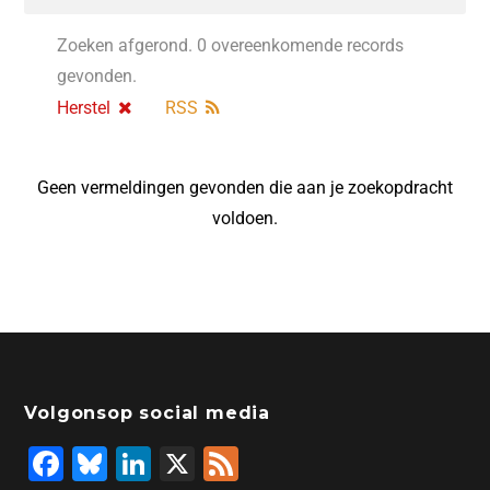
Zoeken afgerond. 0 overeenkomende records
gevonden.
Herstel
RSS
Geen vermeldingen gevonden die aan je zoekopdracht
voldoen.
Volgonsop social media
F
Bl
Li
X
F