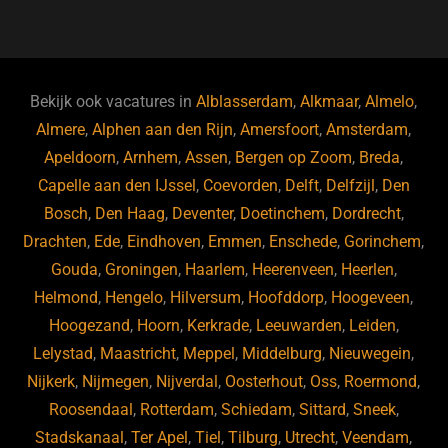
a
u
n
e
c
e
k
e
e
s
e
d
b
ky
dI
Bekijk ook vacatures in
Alblasserdam
,
Alkmaar
,
Almelo
,
o
n
Almere
,
Alphen aan den Rijn
,
Amersfoort
,
Amsterdam
,
Apeldoorn
,
Arnhem
,
Assen
,
Bergen op Zoom
,
Breda
,
o
Capelle aan den IJssel
,
Coevorden
,
Delft
,
Delfzijl
,
Den
k
Bosch
,
Den Haag
,
Deventer
,
Doetinchem
,
Dordrecht
,
Drachten
,
Ede
,
Eindhoven
,
Emmen
,
Enschede
,
Gorinchem
,
Gouda
,
Groningen
,
Haarlem
,
Heerenveen
,
Heerlen
,
Helmond
,
Hengelo
,
Hilversum
,
Hoofddorp
,
Hoogeveen
,
Hoogezand
,
Hoorn
,
Kerkrade
,
Leeuwarden
,
Leiden
,
Lelystad
,
Maastricht
,
Meppel
,
Middelburg
,
Nieuwegein
,
Nijkerk
,
Nijmegen
,
Nijverdal
,
Oosterhout
,
Oss
,
Roermond
,
Roosendaal
,
Rotterdam
,
Schiedam
,
Sittard
,
Sneek
,
Stadskanaal
,
Ter Apel
,
Tiel
,
Tilburg
,
Utrecht
,
Veendam
,