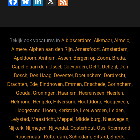
F
Bl
Li
X
F
a
u
n
e
c
e
k
e
e
s
e
d
b
ky
dI
Bekijk ook vacatures in
Alblasserdam
,
Alkmaar
,
Almelo
,
o
n
Almere
,
Alphen aan den Rijn
,
Amersfoort
,
Amsterdam
,
Apeldoorn
,
Arnhem
,
Assen
,
Bergen op Zoom
,
Breda
,
o
Capelle aan den IJssel
,
Coevorden
,
Delft
,
Delfzijl
,
Den
k
Bosch
,
Den Haag
,
Deventer
,
Doetinchem
,
Dordrecht
,
Drachten
,
Ede
,
Eindhoven
,
Emmen
,
Enschede
,
Gorinchem
,
Gouda
,
Groningen
,
Haarlem
,
Heerenveen
,
Heerlen
,
Helmond
,
Hengelo
,
Hilversum
,
Hoofddorp
,
Hoogeveen
,
Hoogezand
,
Hoorn
,
Kerkrade
,
Leeuwarden
,
Leiden
,
Lelystad
,
Maastricht
,
Meppel
,
Middelburg
,
Nieuwegein
,
Nijkerk
,
Nijmegen
,
Nijverdal
,
Oosterhout
,
Oss
,
Roermond
,
Roosendaal
,
Rotterdam
,
Schiedam
,
Sittard
,
Sneek
,