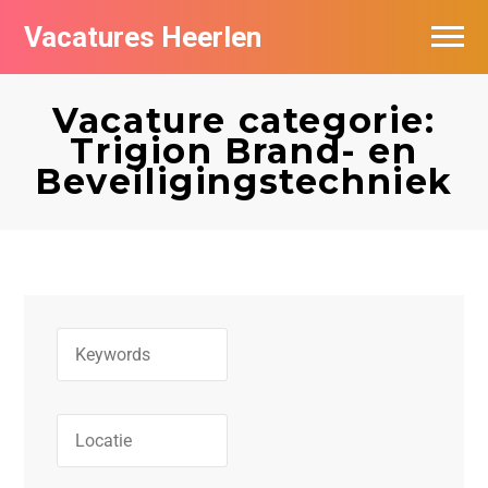
Vacatures Heerlen
Vacatures per bedrijf in Heerlen
Vacature categorie:
De populairste vacatures in Heerlen
Trigion Brand- en
Beveiligingstechniek