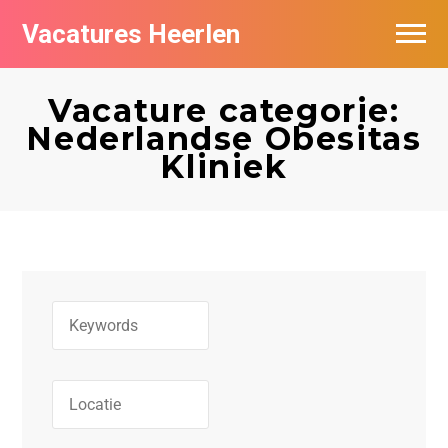
Vacatures Heerlen
Vacatures per bedrijf in Heerlen
Vacature categorie:
De populairste vacatures in Heerlen
Nederlandse Obesitas
Kliniek