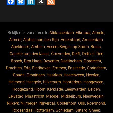
F
Bl
Li
X
F
a
u
n
e
c
e
k
e
e
s
e
d
b
ky
dI
Bekijk ook vacatures in
Alblasserdam
,
Alkmaar
,
Almelo
,
o
n
Almere
,
Alphen aan den Rijn
,
Amersfoort
,
Amsterdam
,
Apeldoorn
,
Arnhem
,
Assen
,
Bergen op Zoom
,
Breda
,
o
Capelle aan den IJssel
,
Coevorden
,
Delft
,
Delfzijl
,
Den
k
Bosch
,
Den Haag
,
Deventer
,
Doetinchem
,
Dordrecht
,
Drachten
,
Ede
,
Eindhoven
,
Emmen
,
Enschede
,
Gorinchem
,
Gouda
,
Groningen
,
Haarlem
,
Heerenveen
,
Heerlen
,
Helmond
,
Hengelo
,
Hilversum
,
Hoofddorp
,
Hoogeveen
,
Hoogezand
,
Hoorn
,
Kerkrade
,
Leeuwarden
,
Leiden
,
Lelystad
,
Maastricht
,
Meppel
,
Middelburg
,
Nieuwegein
,
Nijkerk
,
Nijmegen
,
Nijverdal
,
Oosterhout
,
Oss
,
Roermond
,
Roosendaal
,
Rotterdam
,
Schiedam
,
Sittard
,
Sneek
,