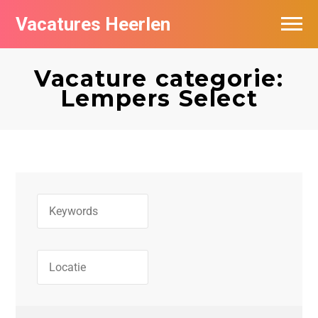
Vacatures Heerlen
Vacatures per bedrijf in Heerlen
Vacature categorie:
De populairste vacatures in Heerlen
Lempers Select