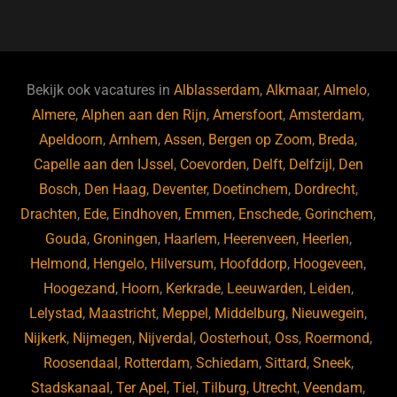
a
u
n
e
c
e
k
e
e
s
e
d
b
ky
dI
Bekijk ook vacatures in
Alblasserdam
,
Alkmaar
,
Almelo
,
o
n
Almere
,
Alphen aan den Rijn
,
Amersfoort
,
Amsterdam
,
Apeldoorn
,
Arnhem
,
Assen
,
Bergen op Zoom
,
Breda
,
o
Capelle aan den IJssel
,
Coevorden
,
Delft
,
Delfzijl
,
Den
k
Bosch
,
Den Haag
,
Deventer
,
Doetinchem
,
Dordrecht
,
Drachten
,
Ede
,
Eindhoven
,
Emmen
,
Enschede
,
Gorinchem
,
Gouda
,
Groningen
,
Haarlem
,
Heerenveen
,
Heerlen
,
Helmond
,
Hengelo
,
Hilversum
,
Hoofddorp
,
Hoogeveen
,
Hoogezand
,
Hoorn
,
Kerkrade
,
Leeuwarden
,
Leiden
,
Lelystad
,
Maastricht
,
Meppel
,
Middelburg
,
Nieuwegein
,
Nijkerk
,
Nijmegen
,
Nijverdal
,
Oosterhout
,
Oss
,
Roermond
,
Roosendaal
,
Rotterdam
,
Schiedam
,
Sittard
,
Sneek
,
Stadskanaal
,
Ter Apel
,
Tiel
,
Tilburg
,
Utrecht
,
Veendam
,