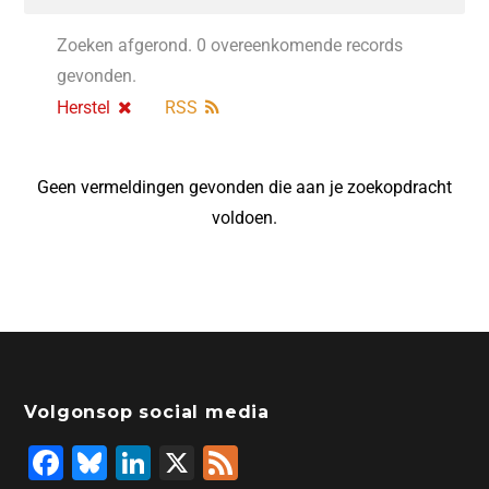
Zoeken afgerond. 0 overeenkomende records
gevonden.
Herstel
RSS
Geen vermeldingen gevonden die aan je zoekopdracht
voldoen.
Volgonsop social media
F
Bl
Li
X
F