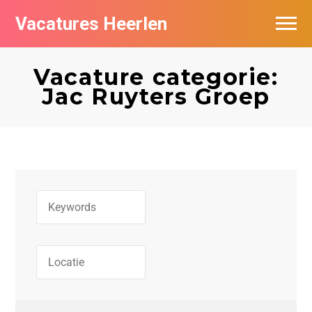
Vacatures Heerlen
Vacatures per bedrijf in Heerlen
Vacature categorie:
De populairste vacatures in Heerlen
Jac Ruyters Groep