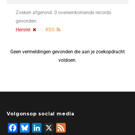
Zoeken afgerond. 0 overeenkomende records
gevonden.
Herstel
RSS
Geen vermeldingen gevonden die aan je zoekopdracht
voldoen.
Volgonsop social media
F
Bl
Li
X
F