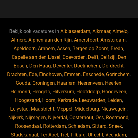
a
u
n
e
c
e
k
e
e
s
e
d
b
ky
dI
Bekijk ook vacatures in
Alblasserdam
,
Alkmaar
,
Almelo
,
o
n
Almere
,
Alphen aan den Rijn
,
Amersfoort
,
Amsterdam
,
Apeldoorn
,
Arnhem
,
Assen
,
Bergen op Zoom
,
Breda
,
o
Capelle aan den IJssel
,
Coevorden
,
Delft
,
Delfzijl
,
Den
k
Bosch
,
Den Haag
,
Deventer
,
Doetinchem
,
Dordrecht
,
Drachten
,
Ede
,
Eindhoven
,
Emmen
,
Enschede
,
Gorinchem
,
Gouda
,
Groningen
,
Haarlem
,
Heerenveen
,
Heerlen
,
Helmond
,
Hengelo
,
Hilversum
,
Hoofddorp
,
Hoogeveen
,
Hoogezand
,
Hoorn
,
Kerkrade
,
Leeuwarden
,
Leiden
,
Lelystad
,
Maastricht
,
Meppel
,
Middelburg
,
Nieuwegein
,
Nijkerk
,
Nijmegen
,
Nijverdal
,
Oosterhout
,
Oss
,
Roermond
,
Roosendaal
,
Rotterdam
,
Schiedam
,
Sittard
,
Sneek
,
Stadskanaal
,
Ter Apel
,
Tiel
,
Tilburg
,
Utrecht
,
Veendam
,