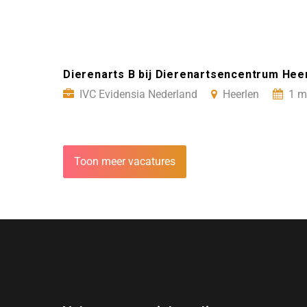
Dierenarts B bij Dierenartsencentrum Hee
IVC Evidensia Nederland
Heerlen
1 m
Toon meer vacatures