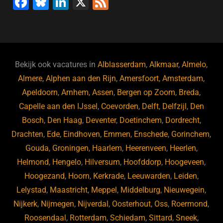
F
Bl
Li
X
F
a
u
n
e
c
e
k
e
e
s
e
d
b
ky
dI
Bekijk ook vacatures in
Alblasserdam
,
Alkmaar
,
Almelo
,
o
n
Almere
,
Alphen aan den Rijn
,
Amersfoort
,
Amsterdam
,
Apeldoorn
,
Arnhem
,
Assen
,
Bergen op Zoom
,
Breda
,
o
Capelle aan den IJssel
,
Coevorden
,
Delft
,
Delfzijl
,
Den
k
Bosch
,
Den Haag
,
Deventer
,
Doetinchem
,
Dordrecht
,
Drachten
,
Ede
,
Eindhoven
,
Emmen
,
Enschede
,
Gorinchem
,
Gouda
,
Groningen
,
Haarlem
,
Heerenveen
,
Heerlen
,
Helmond
,
Hengelo
,
Hilversum
,
Hoofddorp
,
Hoogeveen
,
Hoogezand
,
Hoorn
,
Kerkrade
,
Leeuwarden
,
Leiden
,
Lelystad
,
Maastricht
,
Meppel
,
Middelburg
,
Nieuwegein
,
Nijkerk
,
Nijmegen
,
Nijverdal
,
Oosterhout
,
Oss
,
Roermond
,
Roosendaal
,
Rotterdam
,
Schiedam
,
Sittard
,
Sneek
,