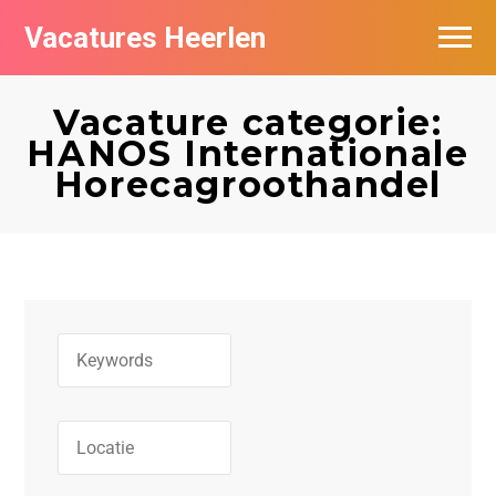
Vacatures Heerlen
Vacatures per bedrijf in Heerlen
Vacature categorie:
De populairste vacatures in Heerlen
HANOS Internationale
Horecagroothandel