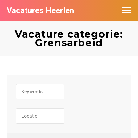
Vacatures Heerlen
Vacatures per bedrijf in Heerlen
Vacature categorie:
De populairste vacatures in Heerlen
Grensarbeid