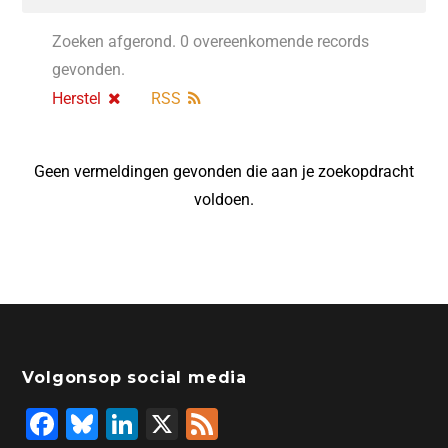
Zoeken afgerond. 0 overeenkomende records
gevonden.
Herstel
RSS
Geen vermeldingen gevonden die aan je zoekopdracht
voldoen.
Volgonsop social media
F
Bl
Li
X
F