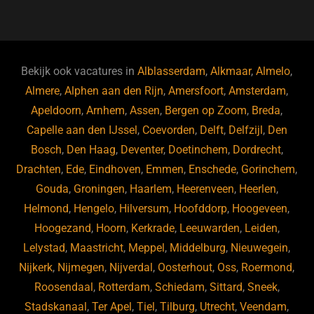
a
u
n
e
c
e
k
e
e
s
e
d
b
ky
dI
Bekijk ook vacatures in
Alblasserdam
,
Alkmaar
,
Almelo
,
o
n
Almere
,
Alphen aan den Rijn
,
Amersfoort
,
Amsterdam
,
Apeldoorn
,
Arnhem
,
Assen
,
Bergen op Zoom
,
Breda
,
o
Capelle aan den IJssel
,
Coevorden
,
Delft
,
Delfzijl
,
Den
k
Bosch
,
Den Haag
,
Deventer
,
Doetinchem
,
Dordrecht
,
Drachten
,
Ede
,
Eindhoven
,
Emmen
,
Enschede
,
Gorinchem
,
Gouda
,
Groningen
,
Haarlem
,
Heerenveen
,
Heerlen
,
Helmond
,
Hengelo
,
Hilversum
,
Hoofddorp
,
Hoogeveen
,
Hoogezand
,
Hoorn
,
Kerkrade
,
Leeuwarden
,
Leiden
,
Lelystad
,
Maastricht
,
Meppel
,
Middelburg
,
Nieuwegein
,
Nijkerk
,
Nijmegen
,
Nijverdal
,
Oosterhout
,
Oss
,
Roermond
,
Roosendaal
,
Rotterdam
,
Schiedam
,
Sittard
,
Sneek
,
Stadskanaal
,
Ter Apel
,
Tiel
,
Tilburg
,
Utrecht
,
Veendam
,