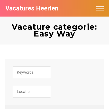
Vacatures Heerlen
Vacatures per bedrijf in Heerlen
Vacature categorie:
De populairste vacatures in Heerlen
Easy Way