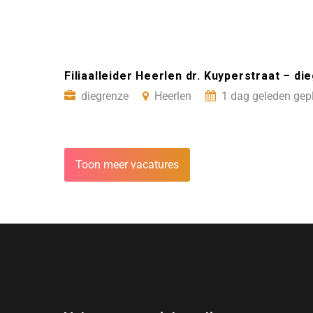
Filiaalleider Heerlen dr. Kuyperstraat – d
diegrenze
Heerlen
1 dag geleden gep
Toon meer vacatures