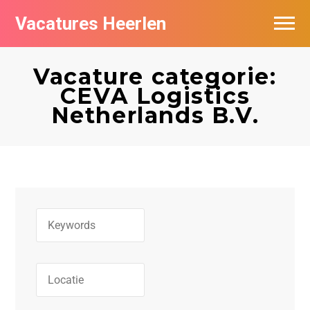
Vacatures Heerlen
Vacatures per bedrijf in Heerlen
Vacature categorie:
De populairste vacatures in Heerlen
CEVA Logistics
Netherlands B.V.