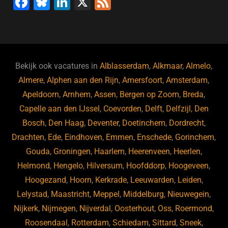
F
Bl
Li
X
F
a
u
n
e
c
e
k
e
e
s
e
d
b
ky
dI
Bekijk ook vacatures in
Alblasserdam
,
Alkmaar
,
Almelo
,
o
n
Almere
,
Alphen aan den Rijn
,
Amersfoort
,
Amsterdam
,
Apeldoorn
,
Arnhem
,
Assen
,
Bergen op Zoom
,
Breda
,
o
Capelle aan den IJssel
,
Coevorden
,
Delft
,
Delfzijl
,
Den
k
Bosch
,
Den Haag
,
Deventer
,
Doetinchem
,
Dordrecht
,
Drachten
,
Ede
,
Eindhoven
,
Emmen
,
Enschede
,
Gorinchem
,
Gouda
,
Groningen
,
Haarlem
,
Heerenveen
,
Heerlen
,
Helmond
,
Hengelo
,
Hilversum
,
Hoofddorp
,
Hoogeveen
,
Hoogezand
,
Hoorn
,
Kerkrade
,
Leeuwarden
,
Leiden
,
Lelystad
,
Maastricht
,
Meppel
,
Middelburg
,
Nieuwegein
,
Nijkerk
,
Nijmegen
,
Nijverdal
,
Oosterhout
,
Oss
,
Roermond
,
Roosendaal
,
Rotterdam
,
Schiedam
,
Sittard
,
Sneek
,