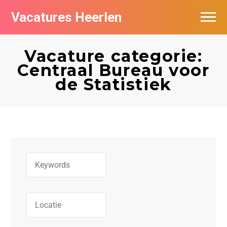
Vacatures Heerlen
Vacatures per bedrijf in Heerlen
Vacature categorie:
De populairste vacatures in Heerlen
Centraal Bureau voor
de Statistiek