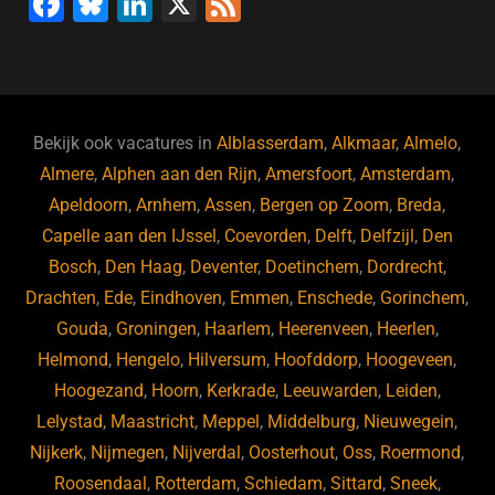
F
Bl
Li
X
F
a
u
n
e
c
e
k
e
e
s
e
d
b
ky
dI
Bekijk ook vacatures in
Alblasserdam
,
Alkmaar
,
Almelo
,
o
n
Almere
,
Alphen aan den Rijn
,
Amersfoort
,
Amsterdam
,
Apeldoorn
,
Arnhem
,
Assen
,
Bergen op Zoom
,
Breda
,
o
Capelle aan den IJssel
,
Coevorden
,
Delft
,
Delfzijl
,
Den
k
Bosch
,
Den Haag
,
Deventer
,
Doetinchem
,
Dordrecht
,
Drachten
,
Ede
,
Eindhoven
,
Emmen
,
Enschede
,
Gorinchem
,
Gouda
,
Groningen
,
Haarlem
,
Heerenveen
,
Heerlen
,
Helmond
,
Hengelo
,
Hilversum
,
Hoofddorp
,
Hoogeveen
,
Hoogezand
,
Hoorn
,
Kerkrade
,
Leeuwarden
,
Leiden
,
Lelystad
,
Maastricht
,
Meppel
,
Middelburg
,
Nieuwegein
,
Nijkerk
,
Nijmegen
,
Nijverdal
,
Oosterhout
,
Oss
,
Roermond
,
Roosendaal
,
Rotterdam
,
Schiedam
,
Sittard
,
Sneek
,