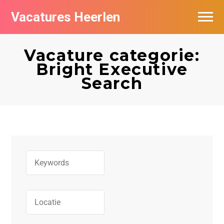
Vacatures Heerlen
Vacatures per bedrijf in Heerlen
Vacature categorie:
De populairste vacatures in Heerlen
Bright Executive
Search